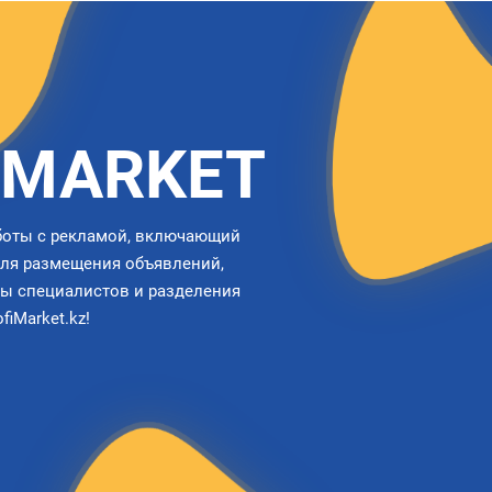
IMARKET
боты с рекламой, включающий
для размещения объявлений,
зы специалистов и разделения
iMarket.kz!