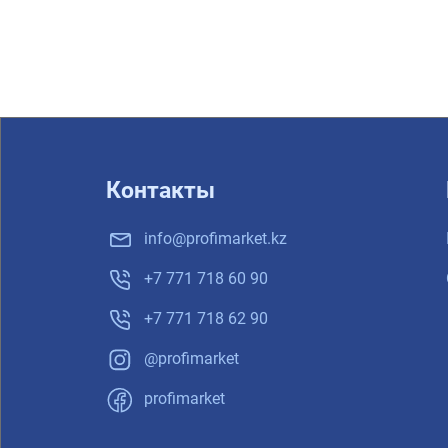
Контакты
info@profimarket.kz
+7 771 718 60 90
+7 771 718 62 90
@profimarket
profimarket